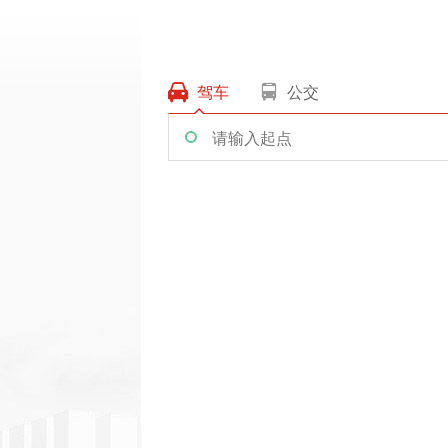
驾车
公交