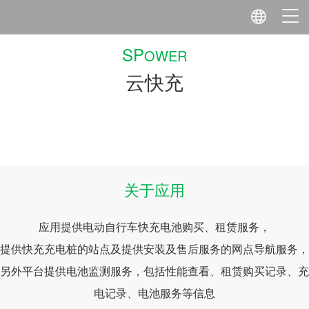
SP
OWER
云快充
关于应用
应用提供电动自行车快充电池购买、租赁服务，
提供快充充电桩的站点及提供安装及售后服务的网点导航服务，
另外平台提供电池监测服务，包括性能查看、租赁购买记录、充
电记录、电池服务等信息